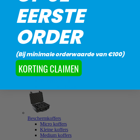
EERSTE
Ladders
Tassen en koffers
ORDER
Werktassen
(Bij minimale orderwaarde van €100)
Hijstassen
KORTING CLAIMEN
Duffels
Rugzakken
Gereedschapstassen
Materiaaltassen
Accessoires tassen
Beschermkoffers
Micro koffers
Kleine koffers
Medium koffers