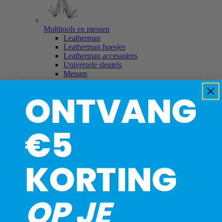
Multitools en messen
Leatherman
Leatherman hoesjes
Leatherman accessoires
Universele sleutels
Messen
Scharen
Multitools
ONTVANG
€5
Lampen
Hoofdlampen
Zaklampen
KORTING
Werklampen
Batterijen en accu's
Accessoires lampen
Accessoires werklampen
OP JE