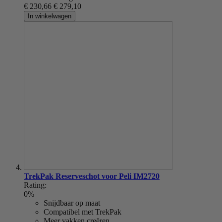
€ 230,66
€ 279,10
In winkelwagen
TrekPak Reserveschot voor Peli IM2720
Rating:
0%
Snijdbaar op maat
Compatibel met TrekPak
Meer vakken creëren