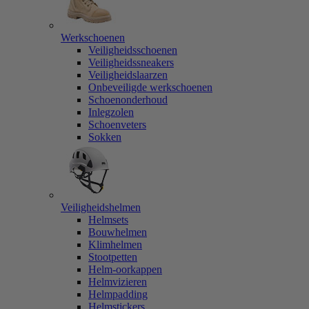
Werkschoenen
Veiligheidsschoenen
Veiligheidssneakers
Veiligheidslaarzen
Onbeveiligde werkschoenen
Schoenonderhoud
Inlegzolen
Schoenveters
Sokken
Veiligheidshelmen
Helmsets
Bouwhelmen
Klimhelmen
Stootpetten
Helm-oorkappen
Helmvizieren
Helmpadding
Helmstickers