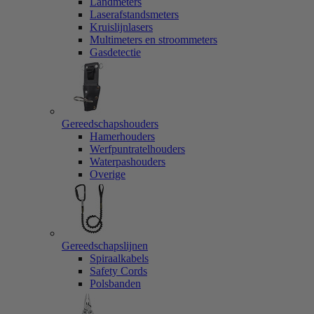
Landmeters
Laserafstandsmeters
Kruislijnlasers
Multimeters en stroommeters
Gasdetectie
Gereedschapshouders
Hamerhouders
Werfpuntratelhouders
Waterpashouders
Overige
Gereedschapslijnen
Spiraalkabels
Safety Cords
Polsbanden