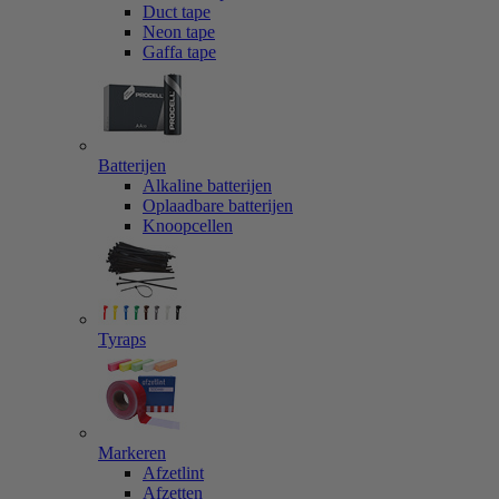
Duct tape
Neon tape
Gaffa tape
Batterijen
Alkaline batterijen
Oplaadbare batterijen
Knoopcellen
Tyraps
Markeren
Afzetlint
Afzetten