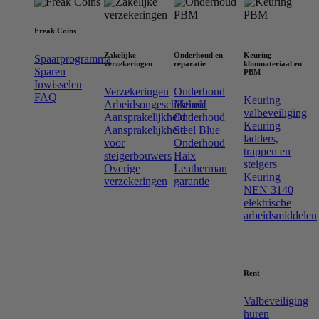
Freak Coins
Zakelijke
Onderhoud en
Keuring
Spaarprogramma
verzekeringen
reparatie
klimmateriaal en
Sparen
PBM
Inwisselen
Verzekeringen
Onderhoud
FAQ
Keuring
Arbeidsongeschiktheid
Meindl
valbeveiliging
Aansprakelijkheid
Onderhoud
Keuring
Aansprakelijkheid
Steel Blue
ladders,
voor
Onderhoud
trappen en
steigerbouwers
Haix
steigers
Overige
Leatherman
Keuring
verzekeringen
garantie
NEN 3140
elektrische
arbeidsmiddelen
Rent
Valbeveiliging
huren